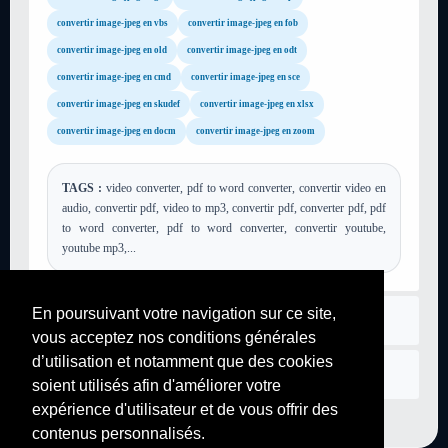
convertir image-jpeg en vbs
convertir image-jpeg en fob
convertir image-jpeg en old
convertir image-jpeg en odt
convertir image-jpeg en cmd
convertir image-jpeg en sce
convertir image-jpeg en skudef
convertir image-jpeg en xlsx
convertir image-jpeg en docm
convertir image-jpeg en zoom
TAGS :
video converter, pdf to word converter, convertir video en
audio, convertir pdf, video to mp3, convertir pdf, converter pdf, pdf
to word converter, pdf to word converter, convertir youtube,
youtube mp3,...
En poursuivant votre navigation sur ce site,
Règlement
vous acceptez nos conditions générales
d’utilisation et notamment que des cookies
Nous contacter
soient utilisés afin d'améliorer votre
expérience d'utilisateur et de vous offrir des
contenus personnalisés.