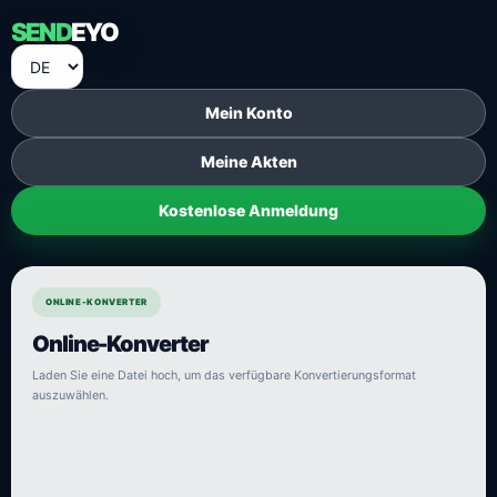
SEND
EYO
Mein Konto
Meine Akten
Kostenlose Anmeldung
ONLINE-KONVERTER
Online-Konverter
Laden Sie eine Datei hoch, um das verfügbare Konvertierungsformat
auszuwählen.