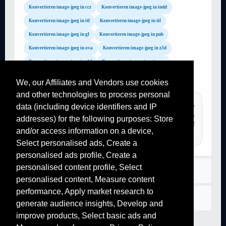
Konvertieren image-jpeg in ccz
Konvertieren image-jpeg in indd
Konvertieren image-jpeg in itf
Konvertieren image-jpeg in tif
Konvertieren image-jpeg in gf
Konvertieren image-jpeg in pub
Konvertieren image-jpeg in ova
Konvertieren image-jpeg in z3d
Konvertieren image-jpeg in old
Konvertieren image-jpeg in sce
Konvertieren image-jpeg in fli
Konvertieren image-jpeg in ggt
We, our Affiliates and Vendors use cookies
and other technologies to process personal
TAGS :
convertisseur pdf, online converter, converter pdf,
data (including device identifiers and IP
converter pdf, transformer pdf en word, image to pdf, png to jpg,
addresses) for the following purposes: Store
convertir youtube mp3, file converter, pdf to word converter, pdf
and/or access information on a device,
converter,...
Select personalised ads, Create a
personalised ads profile, Create a
personalised content profile, Select
Regeln
personalised content, Measure content
performance, Apply market research to
Kontaktiere uns
generate audience insights, Develop and
improve products, Select basic ads and