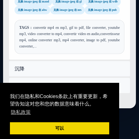
兑换 image-jpeg 在 maud
兑换 image-jpeg 在 gl
兑换 image-jpeg 在 wdb
兑换 image-jpeg 在 abw
兑换 image-jpeg 在 nes
兑换 image-jpeg 在 pub
TAGS :
convertir mp4 en mp3, gif to pdf, file converter, youtube
mp3, video converter to mp4, convertir video en audio,convertisseur
mp4, online converter mp3, mp4 converter, image to pdf, youtube
converter,...
沉降
联系我们
我们在隐私和Cookies条款上有重要更新，希
望告知这对您和您的数据意味着什么。
隐私政策
fr
en
es
de
ar
hi
可以
© 2026 SENDEYO - All rights reserved