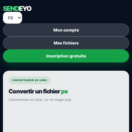
SEND
EYO
Mon compte
Mes fichiers
Inscription gratuite
CONVERTISSEUR EN LIGNE
Convertir un fichier
ps
Convertisseur en ligne : ps ⇔ image-png