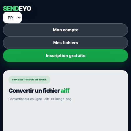
SEND
EYO
Mon compte
Mes fichiers
Inscription gratuite
CONVERTISSEUR EN LIGNE
Convertir un fichier
aiff
Convertisseur en ligne : aiff ⇔ image-png