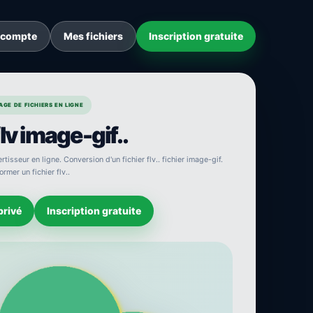
 compte
Mes fichiers
Inscription gratuite
GE DE FICHIERS EN LIGNE
lv image-gif..
rtisseur en ligne. Conversion d'un fichier flv.. fichier image-gif.
rmer un fichier flv..
privé
Inscription gratuite