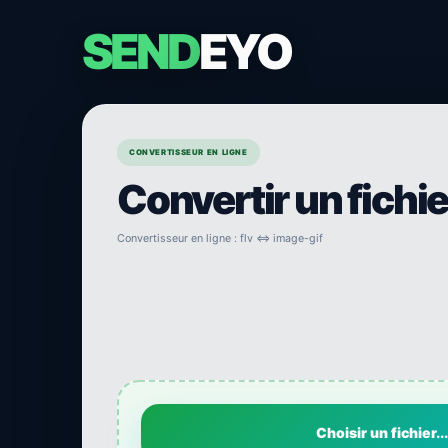
SEND
EYO
CONVERTISSEUR EN LIGNE
Convertir un fichi
Convertisseur en ligne : flv ⇔ image-gif
Choisir un fichier...