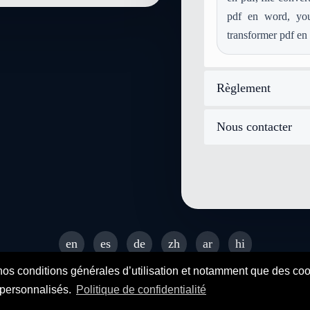
convertir mid en image-gif
pdf en word, yout
convertir aiff en image-gif
transformer pdf en 
convertir webp en image-gif
Règlement
Nous contacter
en
es
de
zh
ar
hi
© 2026 SENDEYO - All rights reserved
nos conditions générales d’utilisation et notamment que des cooki
s personnalisés.
Politique de confidentialité