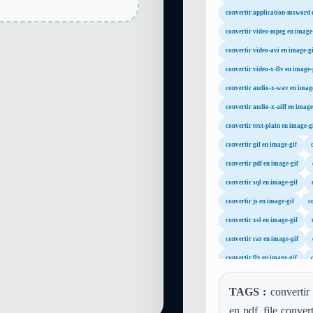
convertir application-msword 
convertir video-mpeg en image
convertir video-avi en image-gi
convertir video-x-flv en image-
convertir audio-x-wav en imag
convertir audio-x-aiff en image
convertir text-plain en image-g
convertir gif en image-gif
convertir pdf en image-gif
convertir sql en image-gif
convertir js en image-gif
c
convertir xsl en image-gif
convertir rar en image-gif
convertir flv en image-gif
convertir mpg en image-gif
TAGS :
convertir 
convertir mp3 en image-gif
en pdf, file conver