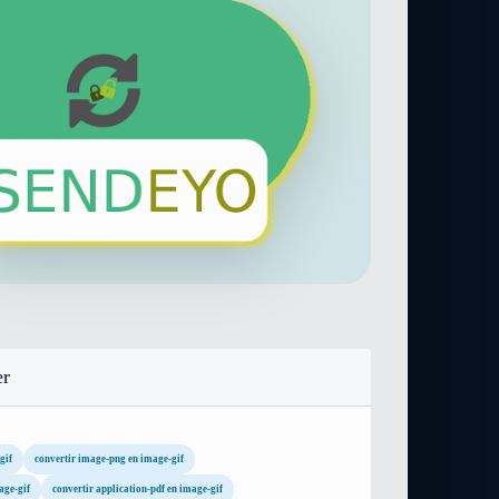
er
gif
convertir image-png en image-gif
age-gif
convertir application-pdf en image-gif