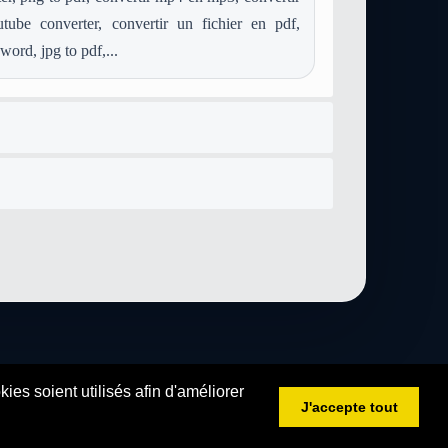
convertir mod en image-gif
convertir aac en image-gif
ube converter, convertir un fichier en pdf,
convertir postscript en image-gif
convertir ps en image-gif
word, jpg to pdf,...
convertir image-webp en image-gif
es soient utilisés afin d'améliorer
J'accepte tout