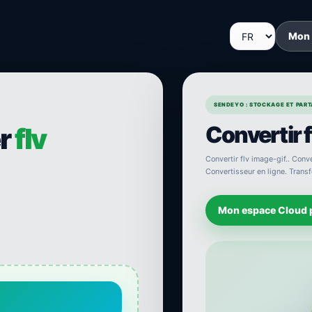
Mon
SENDEYO : STOCKAGE ET PARTA
Convertir f
er
flv
Convertir flv image-gif.. Conve
Convertisseur en ligne. Transfo
Mon espace Cloud 