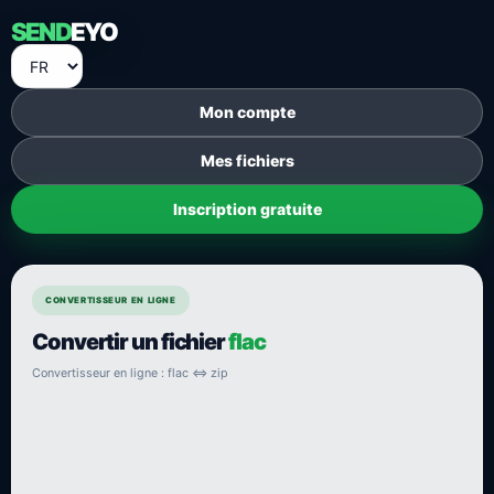
SEND
EYO
Mon compte
Mes fichiers
Inscription gratuite
CONVERTISSEUR EN LIGNE
Convertir un fichier
flac
Convertisseur en ligne : flac ⇔ zip