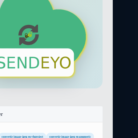
er
convertir image-jpeg en vbproject
convertir image-jpeg en gnumeric