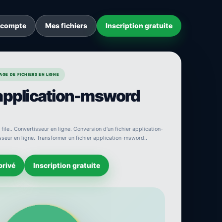
 compte
Mes fichiers
Inscription gratuite
GE DE FICHIERS EN LIGNE
 application-msword
ile.. Convertisseur en ligne. Conversion d'un fichier application-
isseur en ligne. Transformer un fichier application-msword..
privé
Inscription gratuite