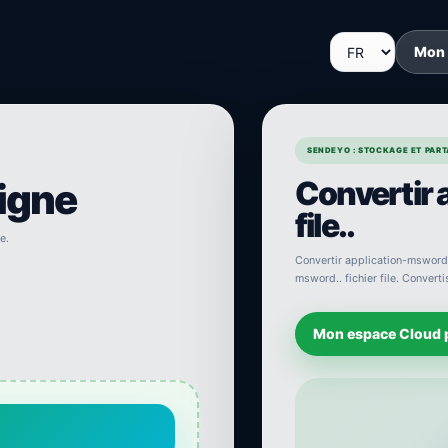
Mon
SENDEYO : STOCKAGE ET PARTA
Convertir
ligne
file..
e.
Convertir application-msword f
msword.. fichier file. Convert
Mon espace Cloud 