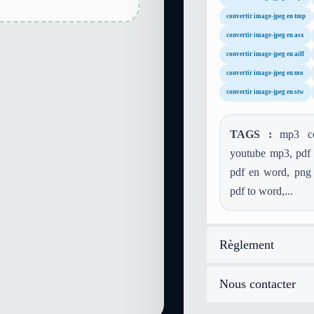
convertir image-jpeg en tmp
convertir image-jpeg en asx
convertir image-jpeg en aiff
convertir image-jpeg en mo
convertir image-jpeg en stw
TAGS :
mp3 conv
youtube mp3, pdf c
pdf en word, png t
pdf to word,...
Règlement
Nous contacter