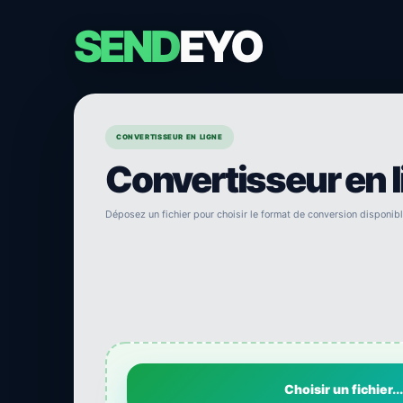
SEND
EYO
CONVERTISSEUR EN LIGNE
Convertisseur en 
Déposez un fichier pour choisir le format de conversion disponibl
Choisir un fichier...