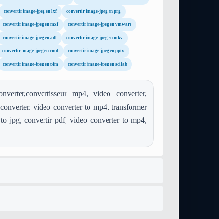
convertir image-jpeg en lxf
convertir image-jpeg en prg
convertir image-jpeg en mxf
convertir image-jpeg en vmware
convertir image-jpeg en adf
convertir image-jpeg en mkv
convertir image-jpeg en cmd
convertir image-jpeg en pptx
convertir image-jpeg en pfm
convertir image-jpeg en scilab
erter,convertisseur mp4, video converter,
onverter, video converter to mp4, transformer
o jpg, convertir pdf, video converter to mp4,