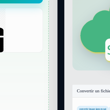
Convertir un fichi
convertir image-jpeg en xpi