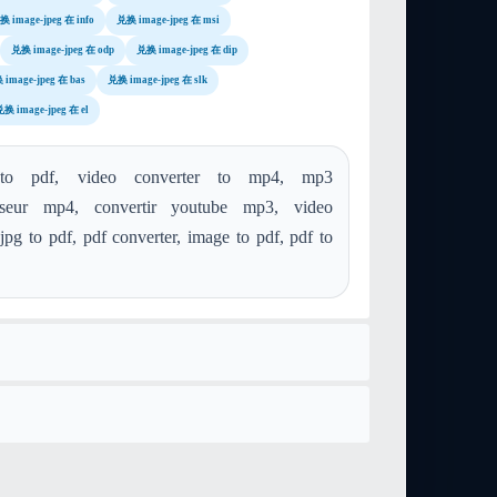
换 image-jpeg 在 info
兑换 image-jpeg 在 msi
兑换 image-jpeg 在 odp
兑换 image-jpeg 在 dip
image-jpeg 在 bas
兑换 image-jpeg 在 slk
换 image-jpeg 在 el
 pdf, video converter to mp4, mp3
tisseur mp4, convertir youtube mp3, video
jpg to pdf, pdf converter, image to pdf, pdf to