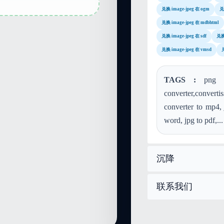
兑换 image-jpeg 在 ogm
兑
兑换 image-jpeg 在 mdbhtml
兑换 image-jpeg 在 sdf
兑换 
兑换 image-jpeg 在 vmsd
兑
TAGS :
png to
converter,conver
converter to mp4, 
word, jpg to pdf,...
沉降
联系我们