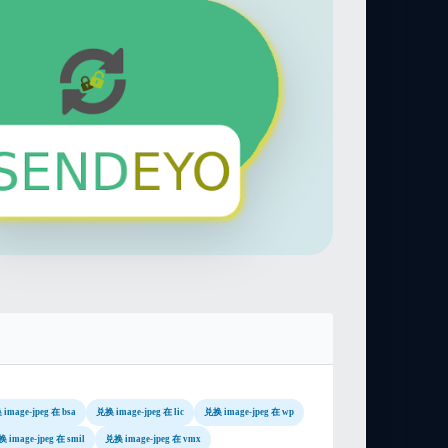
image-jpeg 在 bsa
兑换 image-jpeg 在 lic
兑换 image-jpeg 在 wp
 image-jpeg 在 smil
兑换 image-jpeg 在 vmx