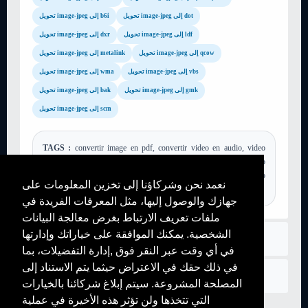
تحويل image-jpeg إلى dot
تحويل image-jpeg إلى b6i
تحويل image-jpeg إلى ldf
تحويل image-jpeg إلى dxr
تحويل image-jpeg إلى qcow
تحويل image-jpeg إلى metalink
تحويل image-jpeg إلى vbs
تحويل image-jpeg إلى wma
تحويل image-jpeg إلى gmk
تحويل image-jpeg إلى bak
تحويل image-jpeg إلى scm
TAGS :
convertir image en pdf, convertir video en audio, video
converter to mp4, online converter, mp3 converter, online video
mp3, convertir youtube, online video mp3, videoconverter, png to
نعمد نحن وشركاؤنا إلى تخزين المعلومات على
pdf, video to mp3,...
جهازك والوصول إليها، مثل المعرفات الفريدة في
ملفات تعريف الارتباط بغرض معالجة البيانات
الشخصية. يمكنك الموافقة على خياراتك وإدارتها
قواعد
في أي وقت عبر النقر فوق ,إدارة التفضيلات، بما
في ذلك حقك في الاعتراض حيثما يتم الاستناد إلى
اتصل بنا
المصلحة المشروعة. سيتم إبلاغ شركائنا بالخيارات
التي تتخذها ولن تؤثر هذه الأخيرة في عملية