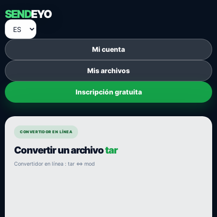
SEND
EYO
Mi cuenta
Mis archivos
Inscripción gratuita
CONVERTIDOR EN LÍNEA
Convertir un archivo
tar
Convertidor en línea : tar ⇔ mod