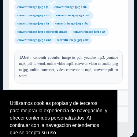
convertir image-jpeg a jo
convertir image-jpeg a cin
convertir image-jpeg a nzb
convertir image-jpeg a breff
convertir image-jpeg a irr
convertir image-jpeg a nbu
convertir image-jpeg a microsoft-stream
convertir image-jpeg a tsv
convertir image-jpeg a vmf
convertir image-jpeg a flv
TAGS :
convertir youtube, image to pdf, youtube mp3, youtube
mp3, pdf to word, online video mp3, convertir video en audio, png
to jpg, online converter, video converter to mp4, convertir pdf en
word,...
asentamiento
Utilizamos cookies propias y de terceros
para mejorar la experiencia de navegación, y
Contáctenos
ofrecer contenidos personalizados. Al
continuar con la navegación entendemos
que se acepta su uso