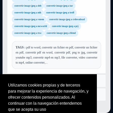
convertir image-jpeg a deb
convertir image-jpeg a tar
convertir image-jpeg a nth
convertir image-jpeg a troff
convertir image-jpeg a vmem
convertir image-jpeg a crdownload
convertir image-jpeg a mcworld
convertir image-jpeg a prj
convertir image-jpeg a txw
convertir image-jpeg a blend
TAGS :
pdf to word, convertir un fichier en pdf, convertir un fichier
en pdf, convertir pdf en word, convertir pdf, png to jpg, convertir
youtube mp3, convertir mp4 en mp3, file converter, video converter
to mp4, online converter,...
asentamiento
Utilizamos cookies propias y de terceros
para mejorar la experiencia de navegación, y
Contáctenos
ofrecer contenidos personalizados. Al
continuar con la navegación entendemos
que se acepta su uso