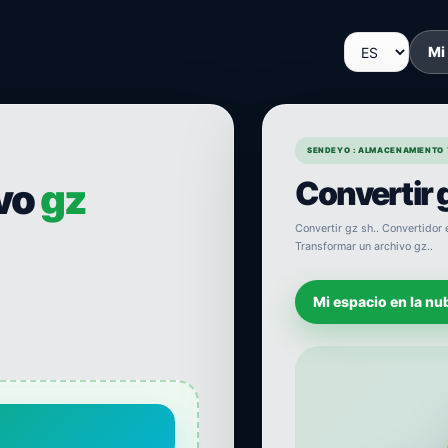
Mi
SENDEYO : ALMACENAMIENTO 
Convertir g
ivo
gz
Convertir gz sh.. Convertidor e
Transformar un archivo gz..
Mi espacio en la nu