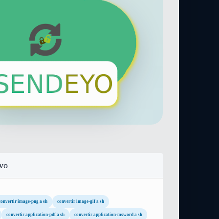
ivo
convertir image-png a sh
convertir image-gif a sh
convertir application-pdf a sh
convertir application-msword a sh