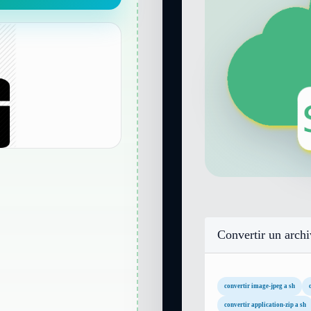
Convertir un arch
convertir image-jpeg a sh
convertir application-zip a sh