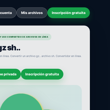
 cuenta
Mis archivos
Inscripción gratuita
Y USO COMPARTIDO DE ARCHIVOS EN LÍNEA
z sh..
n línea. Convertir un archivo gz.. archivo sh. Convertidor en línea.
be privada
Inscripción gratuita