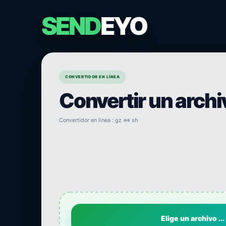
SEND
EYO
CONVERTIDOR EN LÍNEA
Convertir un arch
Convertidor en línea : gz ⇔ sh
Elige un archivo ...