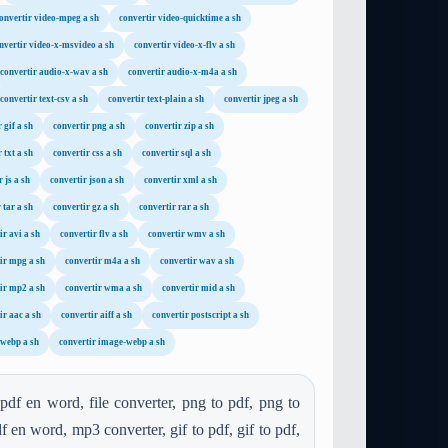
onvertir video-mpeg a sh
convertir video-quicktime a sh
nvertir video-x-msvideo a sh
convertir video-x-flv a sh
convertir audio-x-wav a sh
convertir audio-x-m4a a sh
convertir text-csv a sh
convertir text-plain a sh
convertir jpeg a sh
 gif a sh
convertir png a sh
convertir zip a sh
 txt a sh
convertir css a sh
convertir sql a sh
 js a sh
convertir json a sh
convertir xml a sh
 tar a sh
convertir gz a sh
convertir rar a sh
ir avi a sh
convertir flv a sh
convertir wmv a sh
ir mpg a sh
convertir m4a a sh
convertir wav a sh
ir mp2 a sh
convertir wma a sh
convertir mid a sh
ir aac a sh
convertir aiff a sh
convertir postscript a sh
 webp a sh
convertir image-webp a sh
pdf en word, file converter, png to pdf, png to
f en word, mp3 converter, gif to pdf, gif to pdf,