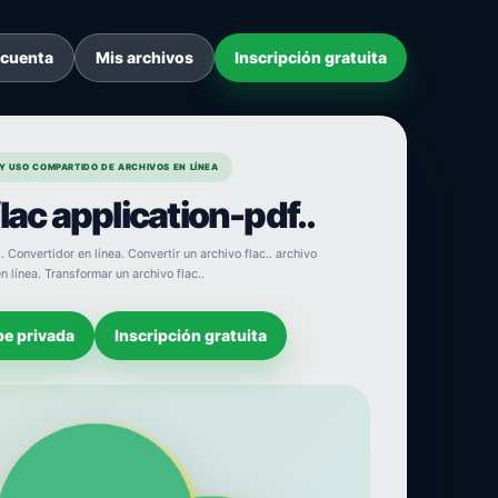
 cuenta
Mis archivos
Inscripción gratuita
Y USO COMPARTIDO DE ARCHIVOS EN LÍNEA
lac application-pdf..
. Convertidor en línea. Convertir un archivo flac.. archivo
n línea. Transformar un archivo flac..
be privada
Inscripción gratuita