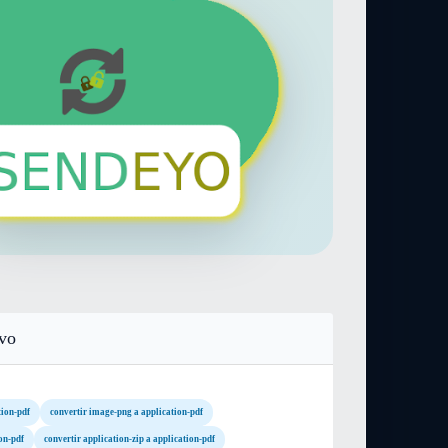
ivo
tion-pdf
convertir image-png a application-pdf
on-pdf
convertir application-zip a application-pdf