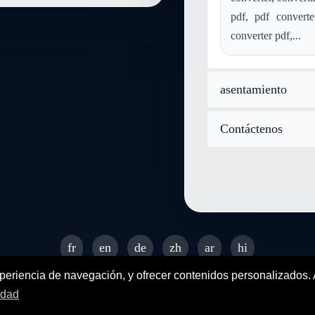
convertir wma a application-p
pdf, pdf converte
convertir aac a application-pdf
converter pdf,...
convertir postscript a applicat
convertir webp a application-p
asentamiento
Contáctenos
fr
en
de
zh
ar
hi
© 2026 SENDEYO - All rights reserved
xperiencia de navegación, y ofrecer contenidos personalizados.
idad