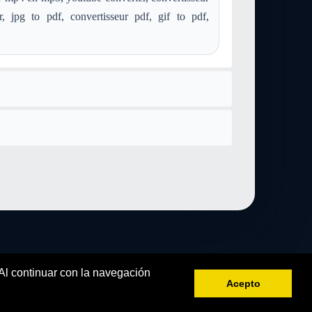
df
convertir mid a application-pdf
convertir mod a application-pdf
r, jpg to pdf, convertisseur pdf, gif to pdf,
convertir aiff a application-pdf
ion-pdf
convertir ps a application-pdf
df
convertir image-webp a application-pdf
 Al continuar con la navegación
Acepto