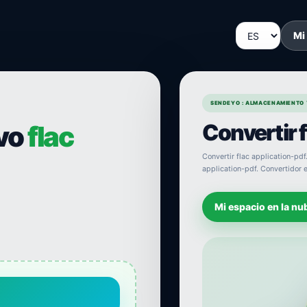
Mi
SENDEYO : ALMACENAMIENTO 
Convertir f
ivo
flac
Convertir flac application-pdf.
application-pdf. Convertidor e
Mi espacio en la nu