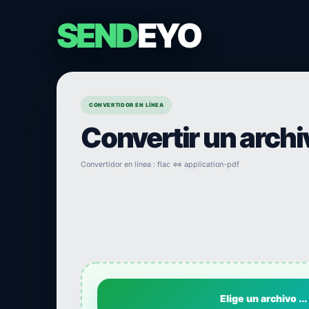
SEND
EYO
CONVERTIDOR EN LÍNEA
Convertir un arch
Convertidor en línea : flac ⇔ application-pdf
Elige un archivo ...