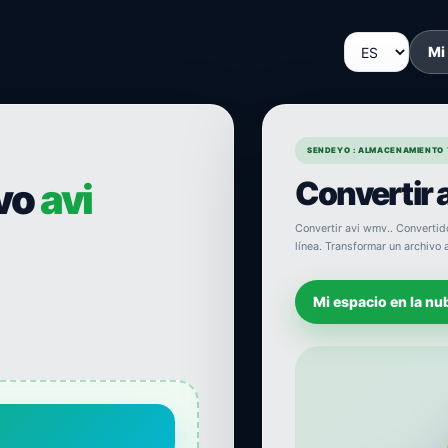
Mi
SENDEYO : ALMACENAMIENTO 
Convertir 
ivo
avi
Convertir avi wmv.. Convertido
línea. Transformar un archivo a
Mi espacio en la nu