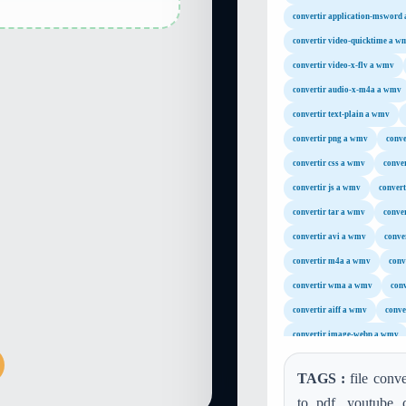
convertir application-msword
convertir video-quicktime a w
convertir video-x-flv a wmv
convertir audio-x-m4a a wmv
convertir text-plain a wmv
convertir png a wmv
conve
convertir css a wmv
conve
convertir js a wmv
convert
convertir tar a wmv
conve
convertir avi a wmv
conve
convertir m4a a wmv
conv
convertir wma a wmv
con
convertir aiff a wmv
conve
convertir image-webp a wmv
TAGS :
file conve
to pdf, youtube 