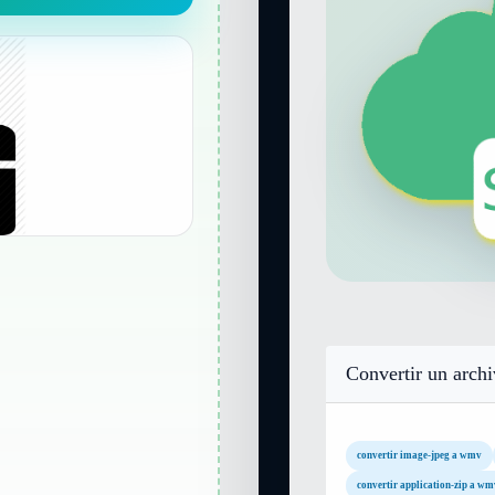
Convertir un arch
convertir image-jpeg a wmv
convertir application-zip a wm