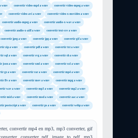
 a wmv
convertir video-mp4 a wmv
convertir video-mpeg a wmv
mv
convertir video-avi a wmv
convertir video-x-msvideo a wmv
convertir audio-mpeg a wmv
convertir audio-x-wav a wmv
convertir audio-x-aiff a wmv
convertir text-csv a wmv
convertir jpeg a wmv
convertir jpg a wmv
convertir gif a wmv
rtir zip a wmv
convertir pdf a wmv
convertir txt a wmv
rtir sql a wmv
convertir svg a wmv
convertir sh a wmv
ir json a wmv
convertir xml a wmv
convertir xsl a wmv
rtir gz a wmv
convertir rar a wmv
convertir mp4 a wmv
rtir flv a wmv
convertir mov a wmv
convertir mpg a wmv
ertir wav a wmv
convertir mp3 a wmv
convertir mp2 a wmv
vertir mid a wmv
convertir mod a wmv
convertir aac a wmv
rtir postscript a wmv
convertir ps a wmv
convertir webp a wmv
rter, convertir mp4 en mp3, mp3 converter, gif
converter, converter pdf, image to pdf, mp3