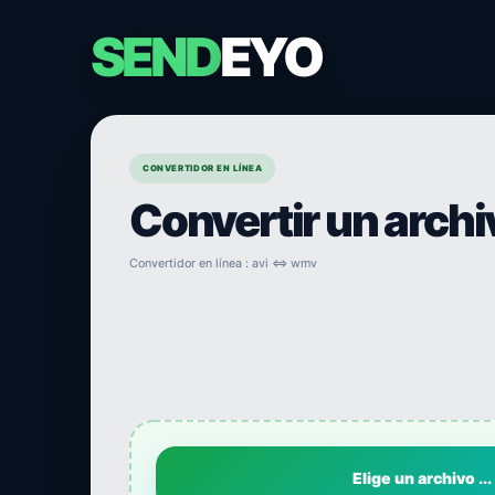
SEND
EYO
CONVERTIDOR EN LÍNEA
Convertir un arch
Convertidor en línea : avi ⇔ wmv
Elige un archivo ...