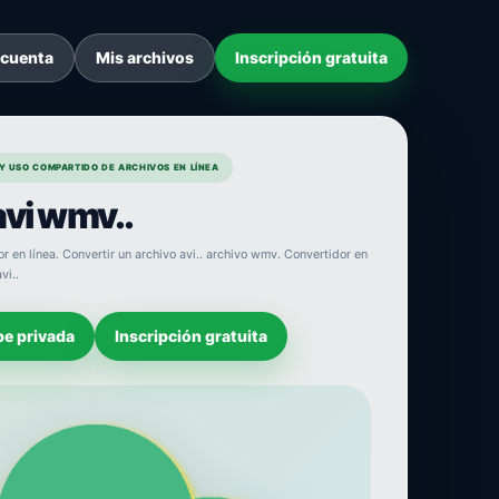
 cuenta
Mis archivos
Inscripción gratuita
Y USO COMPARTIDO DE ARCHIVOS EN LÍNEA
avi wmv..
r en línea. Convertir un archivo avi.. archivo wmv. Convertidor en
vi..
be privada
Inscripción gratuita