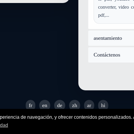
converter, video c
pdf,...
asentamiento
Contáctenos
fr
en
de
zh
ar
hi
© 2026 SENDEYO - All rights reserved
xperiencia de navegación, y ofrecer contenidos personalizados.
idad