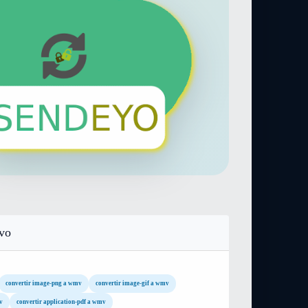
ivo
convertir image-png a wmv
convertir image-gif a wmv
v
convertir application-pdf a wmv