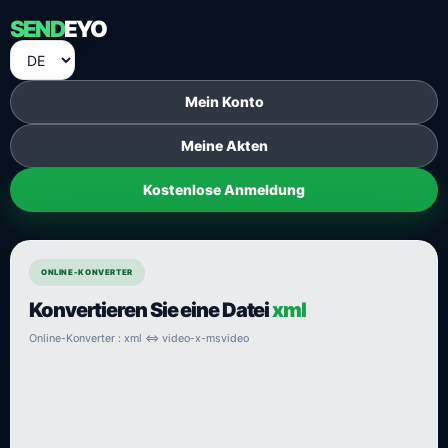
SEND
EYO
Mein Konto
Meine Akten
Kostenlose Anmeldung
ONLINE-KONVERTER
Konvertieren Sie eine Datei
xml
Online-Konverter : xml ⇔ video-x-msvideo