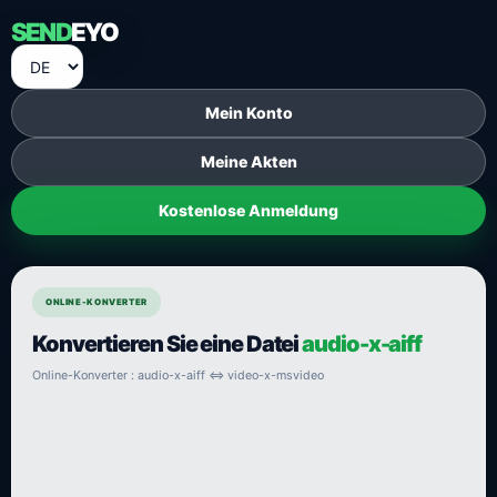
SEND
EYO
Mein Konto
Meine Akten
Kostenlose Anmeldung
ONLINE-KONVERTER
Konvertieren Sie eine Datei
audio-x-aiff
Online-Konverter : audio-x-aiff ⇔ video-x-msvideo