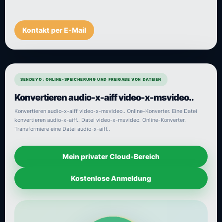
Kontakt per E-Mail
SENDEYO : ONLINE-SPEICHERUNG UND FREIGABE VON DATEIEN
Konvertieren audio-x-aiff video-x-msvideo..
Konvertieren audio-x-aiff video-x-msvideo.. Online-Konverter. Eine Datei
konvertieren audio-x-aiff.. Datei video-x-msvideo. Online-Konverter.
Transformiere eine Datei audio-x-aiff..
Mein privater Cloud-Bereich
Kostenlose Anmeldung