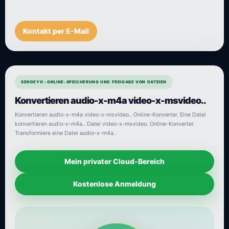
Kontakt per E-Mail
SENDEYO : ONLINE-SPEICHERUNG UND FREIGABE VON DATEIEN
Konvertieren audio-x-m4a video-x-msvideo..
Konvertieren audio-x-m4a video-x-msvideo.. Online-Konverter. Eine Datei
konvertieren audio-x-m4a.. Datei video-x-msvideo. Online-Konverter.
Transformiere eine Datei audio-x-m4a..
Mein privater Cloud-Bereich
Kostenlose Anmeldung