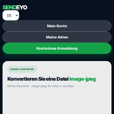
SEND
EYO
Mein Konto
Meine Akten
Kostenlose Anmeldung
ONLINE-KONVERTER
Konvertieren Sie eine Datei
image-jpeg
Online-Konverter : image-jpeg ⇔ video-x-msvideo