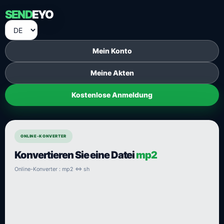
SEND
EYO
Mein Konto
Meine Akten
Kostenlose Anmeldung
ONLINE-KONVERTER
Konvertieren Sie eine Datei
mp2
Online-Konverter : mp2 ⇔ sh