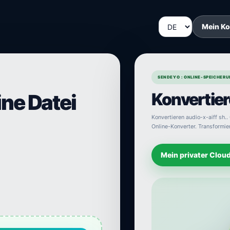
Mein K
SENDEYO : ONLINE-SPEICHERU
Konvertier
ine Datei
Konvertieren audio-x-aiff sh.. 
Online-Konverter. Transformier
Mein privater Clou