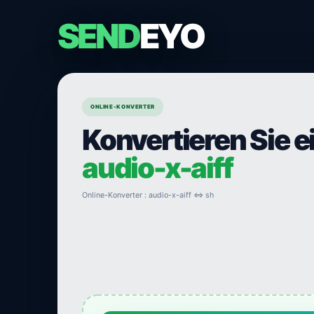
SEND
EYO
ONLINE-KONVERTER
Konvertieren Sie e
audio-x-aiff
Online-Konverter : audio-x-aiff ⇔ sh