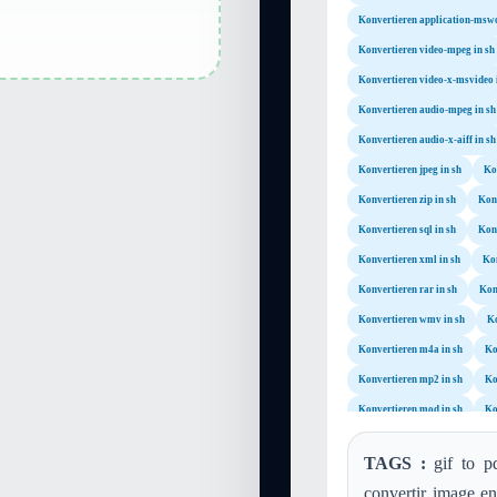
Konvertieren application-mswo
Konvertieren video-mpeg in sh
Konvertieren video-x-msvideo 
Konvertieren audio-mpeg in sh
Konvertieren audio-x-aiff in sh
Konvertieren jpeg in sh
Ko
Konvertieren zip in sh
Konv
Konvertieren sql in sh
Konv
Konvertieren xml in sh
Kon
Konvertieren rar in sh
Kon
Konvertieren wmv in sh
Ko
Konvertieren m4a in sh
Ko
Konvertieren mp2 in sh
Ko
Konvertieren mod in sh
Ko
Konvertieren postscript in sh
TAGS :
gif to pd
Konvertieren image-webp in sh
convertir image en