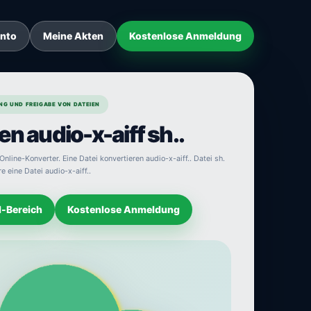
onto
Meine Akten
Kostenlose Anmeldung
NG UND FREIGABE VON DATEIEN
en audio-x-aiff sh..
Online-Konverter. Eine Datei konvertieren audio-x-aiff.. Datei sh.
e eine Datei audio-x-aiff..
d-Bereich
Kostenlose Anmeldung