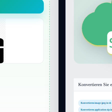
Konvertieren Sie e
Konvertieren image-jpeg in sh
Konvertieren application-zip in