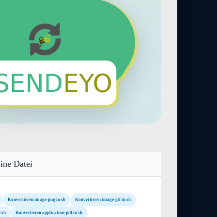
ine Datei
Konvertieren image-png in sh
Konvertieren image-gif in sh
 sh
Konvertieren application-pdf in sh