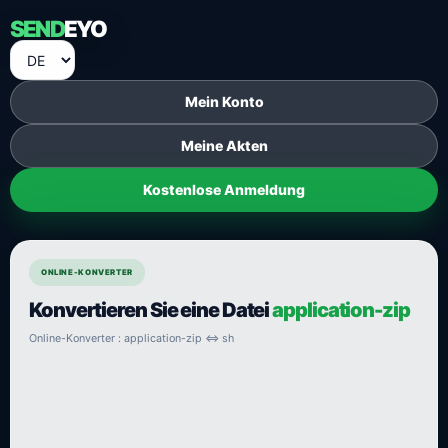
SEND
EYO
Mein Konto
Meine Akten
Kostenlose Anmeldung
ONLINE-KONVERTER
Konvertieren Sie eine Datei
application-zip
Online-Konverter : application-zip ⇔ sh