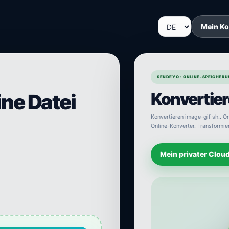
Mein K
SENDEYO : ONLINE-SPEICHERU
Konvertier
ine Datei
Konvertieren image-gif sh.. On
Online-Konverter. Transformier
Mein privater Clou