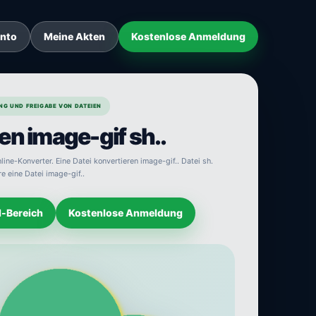
onto
Meine Akten
Kostenlose Anmeldung
NG UND FREIGABE VON DATEIEN
en image-gif sh..
line-Konverter. Eine Datei konvertieren image-gif.. Datei sh.
e eine Datei image-gif..
d-Bereich
Kostenlose Anmeldung