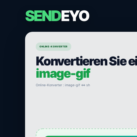
SEND
EYO
ONLINE-KONVERTER
Konvertieren Sie e
image-gif
Online-Konverter : image-gif ⇔ sh