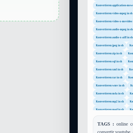
Konvertieren application-mswo
Konvertieren video-mpeg in sh
Konvertieren video-x-msvideo 
Konvertieren audio-mpeg in sh
Konvertieren audio-x-aiff in sh
Konvertieren jpeg in sh
Ko
Konvertieren zip in sh
Konv
Konvertieren sql in sh
Konv
Konvertieren xml in sh
Kon
Konvertieren rar in sh
Kon
Konvertieren wmv in sh
Ko
Konvertieren m4a in sh
Ko
Konvertieren mp2 in sh
Ko
Konvertieren mod in sh
Ko
Konvertieren postscript in sh
TAGS :
online co
Konvertieren image-webp in sh
convertir youtube, 