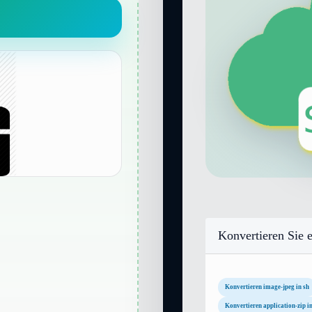
Konvertieren Sie e
Konvertieren image-jpeg in sh
Konvertieren application-zip in