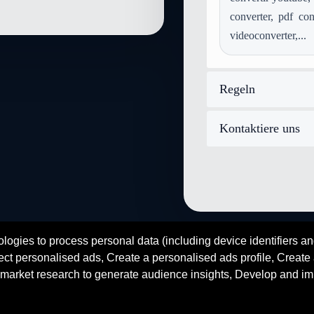
converter, pdf con
videoconverter,...
Regeln
Kontaktiere uns
logies to process personal data (including device identifiers an
fr
en
es
zh
ar
hi
ct personalised ads, Create a personalised ads profile, Create a
© 2026 SENDEYO - All rights reserved
market research to generate audience insights, Develop and im