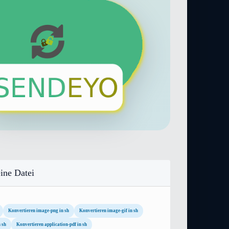
ine Datei
Konvertieren image-png in sh
Konvertieren image-gif in sh
 sh
Konvertieren application-pdf in sh