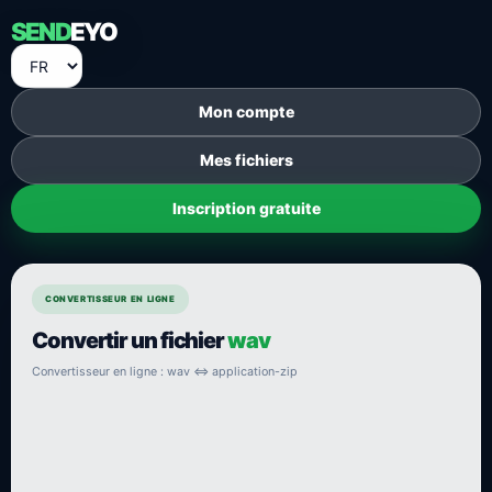
SEND
EYO
Mon compte
Mes fichiers
Inscription gratuite
CONVERTISSEUR EN LIGNE
Convertir un fichier
wav
Convertisseur en ligne : wav ⇔ application-zip