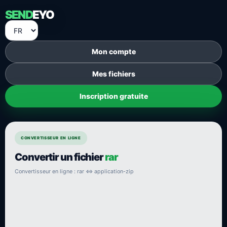
SEND
EYO
Mon compte
Mes fichiers
Inscription gratuite
CONVERTISSEUR EN LIGNE
Convertir un fichier
rar
Convertisseur en ligne : rar ⇔ application-zip