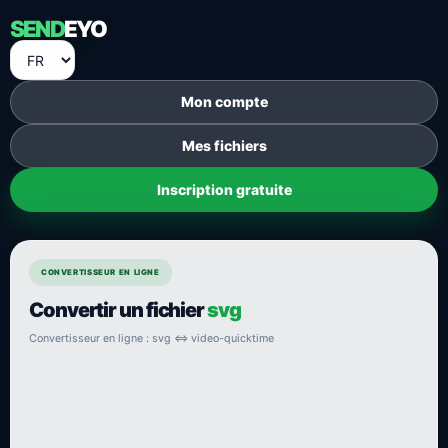
SEND
EYO
Mon compte
Mes fichiers
Inscription gratuite
CONVERTISSEUR EN LIGNE
Convertir un fichier
svg
Convertisseur en ligne : svg ⇔ video-quicktime