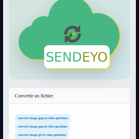
Convertir un fichier
convertir image-jpeg en video-quicktime
convertir image-png en video-quicktime
convertir image-gif en video-quicktime