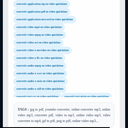
convertir application-zip en video-quicktime
convertir application-pdf en video-quicktime
convertir application-msword en video-quicktime
convertir video-mp4 en video-quicktime
convertir video-mpeg en video-quicktime
convertir video-avi en video-quicktime
convertir video-x-msvideo en video-quicktime
convertir video-x-flv en video-quicktime
convertir audio-mpeg en video-quicktime
convertir audio-x-wav en video-quicktime
convertir audio-x-m4a en video-quicktime
convertir audio-x-aiff en video-quicktime
convertir text-csv en video-quicktime
convertir text-plain en video-quicktime
convertir jpeg en video-quicktime
convertir jpg en video-quicktime
TAGS :
jpg to pdf, youtube converter, online converter mp3, online
convertir gif en video-quicktime
convertir png en video-quicktime
video mp3, converter pdf, video to mp3, online video mp3, video
convertir zip en video-quicktime
convertir pdf en video-quicktime
converter to mp4, gif to pdf, png to pdf, online video mp3,...
convertir txt en video-quicktime
convertir css en video-quicktime