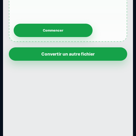
Convertir un autre fichier