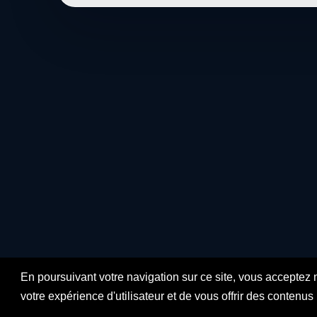
En poursuivant votre navigation sur ce site, vous acceptez 
votre expérience d'utilisateur et de vous offrir des contenu