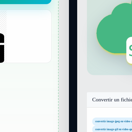
Convertir un fichi
convertir image-jpeg en video-
convertir image-gif en video-q