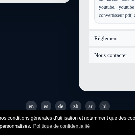
convertir wmv en video-quickt
youtube, youtube
convertir mpg en video-quickt
convertisseur pdf, c
convertir wav en video-quickt
convertir mp2 en video-quickt
convertir mid en video-quickti
Règlement
convertir aac en video-quickti
convertir postscript en video-q
Nous contacter
convertir webp en video-quick
en
es
de
zh
ar
hi
© 2026 SENDEYO - All rights reserved
nos conditions générales d’utilisation et notamment que des cooki
s personnalisés.
Politique de confidentialité