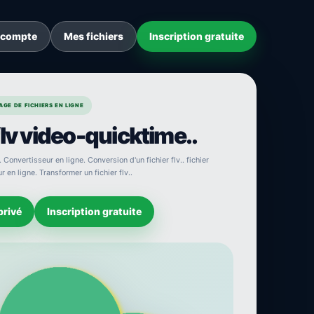
 compte
Mes fichiers
Inscription gratuite
GE DE FICHIERS EN LIGNE
flv video-quicktime..
 Convertisseur en ligne. Conversion d'un fichier flv.. fichier
 en ligne. Transformer un fichier flv..
privé
Inscription gratuite