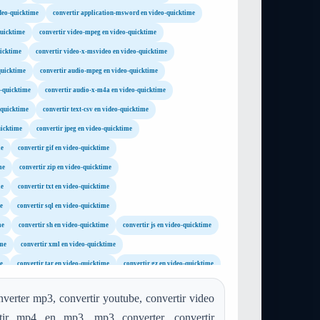
ideo-quicktime
convertir application-msword en video-quicktime
quicktime
convertir video-mpeg en video-quicktime
uicktime
convertir video-x-msvideo en video-quicktime
quicktime
convertir audio-mpeg en video-quicktime
o-quicktime
convertir audio-x-m4a en video-quicktime
-quicktime
convertir text-csv en video-quicktime
uicktime
convertir jpeg en video-quicktime
me
convertir gif en video-quicktime
me
convertir zip en video-quicktime
me
convertir txt en video-quicktime
e
convertir sql en video-quicktime
me
convertir sh en video-quicktime
convertir js en video-quicktime
ime
convertir xml en video-quicktime
e
convertir tar en video-quicktime
convertir gz en video-quicktime
me
convertir mp4 en video-quicktime
verter mp3, convertir youtube, convertir video
me
convertir flv en video-quicktime
tir mp4 en mp3, mp3 converter, convertir