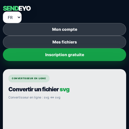
SEND
EYO
Mon compte
Mes fichiers
Inscription gratuite
CONVERTISSEUR EN LIGNE
Convertir un fichier
svg
Convertisseur en ligne : svg ⇔ svg