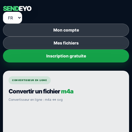
SEND
EYO
Mon compte
Mes fichiers
Inscription gratuite
CONVERTISSEUR EN LIGNE
Convertir un fichier
m4a
Convertisseur en ligne : m4a ⇔ svg