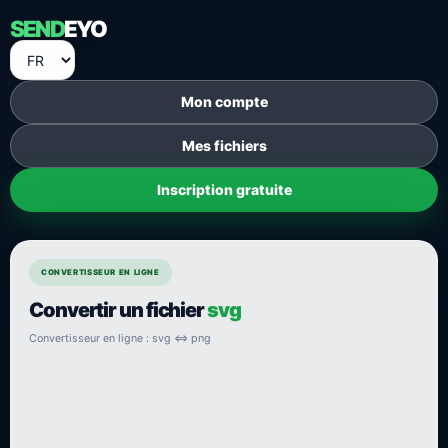
SEND
EYO
Mon compte
Mes fichiers
Inscription gratuite
CONVERTISSEUR EN LIGNE
Convertir un fichier
svg
Convertisseur en ligne : svg ⇔ png