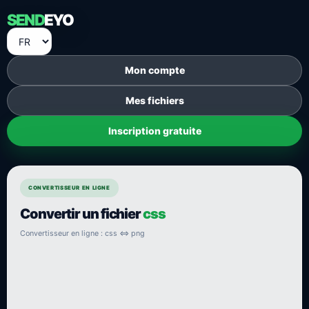
SEND
EYO
Mon compte
Mes fichiers
Inscription gratuite
CONVERTISSEUR EN LIGNE
Convertir un fichier
css
Convertisseur en ligne : css ⇔ png