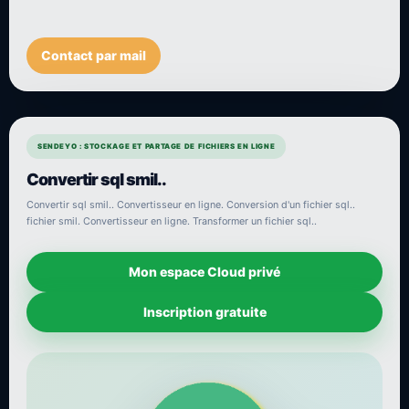
Contact par mail
SENDEYO : STOCKAGE ET PARTAGE DE FICHIERS EN LIGNE
Convertir sql smil..
Convertir sql smil.. Convertisseur en ligne. Conversion d'un fichier sql..
fichier smil. Convertisseur en ligne. Transformer un fichier sql..
Mon espace Cloud privé
Inscription gratuite