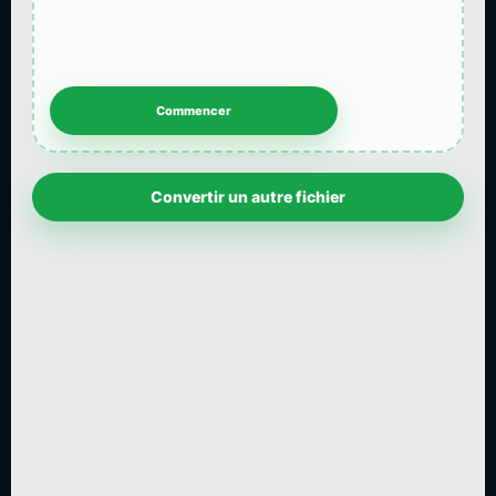
Convertir un autre fichier