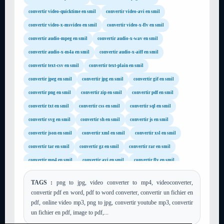
convertir video-quicktime en smil
convertir video-avi en smil
convertir video-x-msvideo en smil
convertir video-x-flv en smil
convertir audio-mpeg en smil
convertir audio-x-wav en smil
convertir audio-x-m4a en smil
convertir audio-x-aiff en smil
convertir text-csv en smil
convertir text-plain en smil
convertir jpeg en smil
convertir jpg en smil
convertir gif en smil
convertir png en smil
convertir zip en smil
convertir pdf en smil
convertir txt en smil
convertir css en smil
convertir sql en smil
convertir svg en smil
convertir sh en smil
convertir js en smil
convertir json en smil
convertir xml en smil
convertir xsl en smil
convertir tar en smil
convertir gz en smil
convertir rar en smil
convertir mp4 en smil
convertir avi en smil
convertir flv en smil
convertir wmv en smil
convertir mov en smil
convertir mpg en smil
TAGS :
png to jpg, video converter to mp4, videoconverter,
convertir m4a en smil
convertir wav en smil
convertir mp3 en smil
convertir pdf en word, pdf to word converter, convertir un fichier en
convertir mp2 en smil
convertir wma en smil
convertir mid en smil
pdf, online video mp3, png to jpg, convertir youtube mp3, convertir
un fichier en pdf, image to pdf,...
convertir mod en smil
convertir aac en smil
convertir aiff en smil