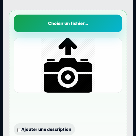
Choisir un fichier...
Ajouter une description