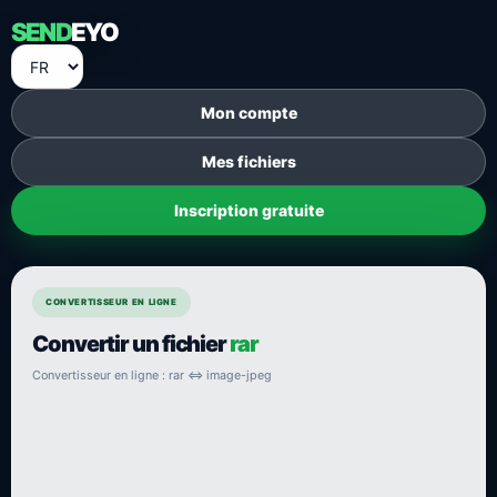
SEND
EYO
Mon compte
Mes fichiers
Inscription gratuite
CONVERTISSEUR EN LIGNE
Convertir un fichier
rar
Convertisseur en ligne : rar ⇔ image-jpeg