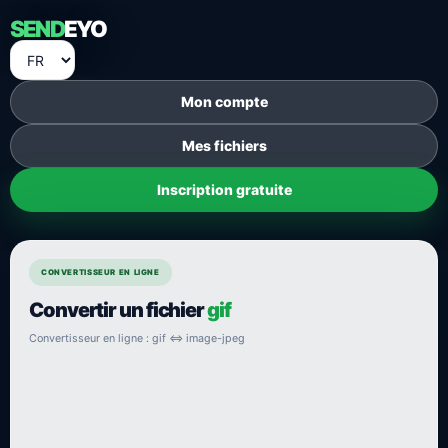
SEND
EYO
Mon compte
Mes fichiers
Inscription gratuite
CONVERTISSEUR EN LIGNE
Convertir un fichier
gif
Convertisseur en ligne : gif ⇔ image-jpeg