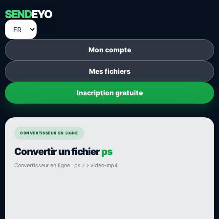
SEND
EYO
Mon compte
Mes fichiers
Inscription gratuite
CONVERTISSEUR EN LIGNE
Convertir un fichier
ps
Convertisseur en ligne : ps ⇔ video-mp4