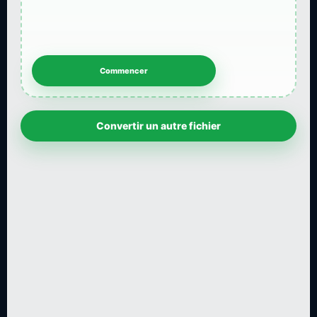
Convertir un autre fichier