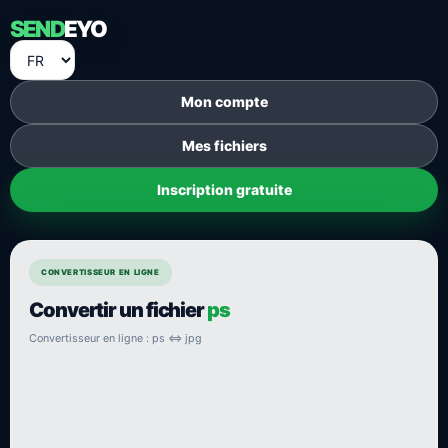
SEND
EYO
Mon compte
Mes fichiers
Inscription gratuite
CONVERTISSEUR EN LIGNE
Convertir un fichier
ps
Convertisseur en ligne : ps ⇔ jpg