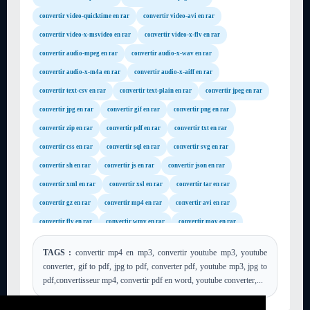
convertir video-quicktime en rar
convertir video-avi en rar
convertir video-x-msvideo en rar
convertir video-x-flv en rar
convertir audio-mpeg en rar
convertir audio-x-wav en rar
convertir audio-x-m4a en rar
convertir audio-x-aiff en rar
convertir text-csv en rar
convertir text-plain en rar
convertir jpeg en rar
convertir jpg en rar
convertir gif en rar
convertir png en rar
convertir zip en rar
convertir pdf en rar
convertir txt en rar
convertir css en rar
convertir sql en rar
convertir svg en rar
convertir sh en rar
convertir js en rar
convertir json en rar
convertir xml en rar
convertir xsl en rar
convertir tar en rar
convertir gz en rar
convertir mp4 en rar
convertir avi en rar
convertir flv en rar
convertir wmv en rar
convertir mov en rar
convertir mpg en rar
convertir m4a en rar
convertir wav en rar
TAGS :
convertir mp4 en mp3, convertir youtube mp3, youtube
convertir mp3 en rar
convertir mp2 en rar
convertir wma en rar
converter, gif to pdf, jpg to pdf, converter pdf, youtube mp3, jpg to
convertir mid en rar
convertir mod en rar
convertir aac en rar
pdf,convertisseur mp4, convertir pdf en word, youtube converter,...
convertir aiff en rar
convertir postscript en rar
convertir ps en rar