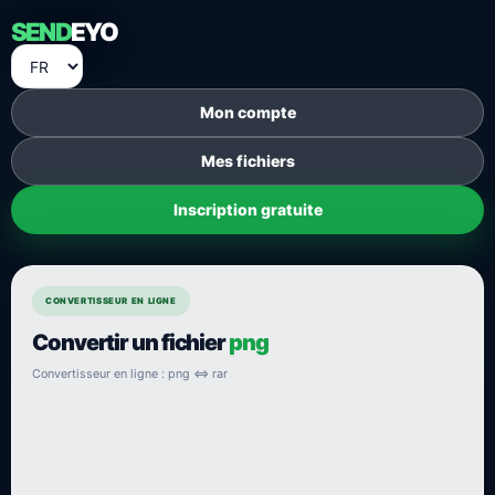
SEND
EYO
Mon compte
Mes fichiers
Inscription gratuite
CONVERTISSEUR EN LIGNE
Convertir un fichier
png
Convertisseur en ligne : png ⇔ rar