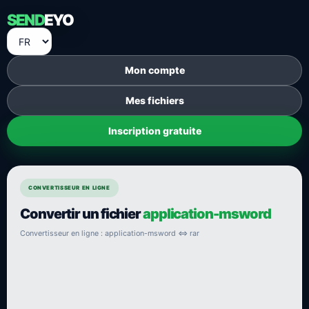
SEND
EYO
Mon compte
Mes fichiers
Inscription gratuite
CONVERTISSEUR EN LIGNE
Convertir un fichier
application-msword
Convertisseur en ligne : application-msword ⇔ rar