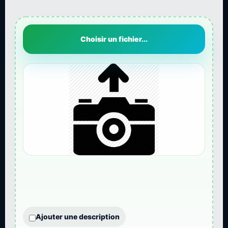
Choisir un fichier...
Ajouter une description