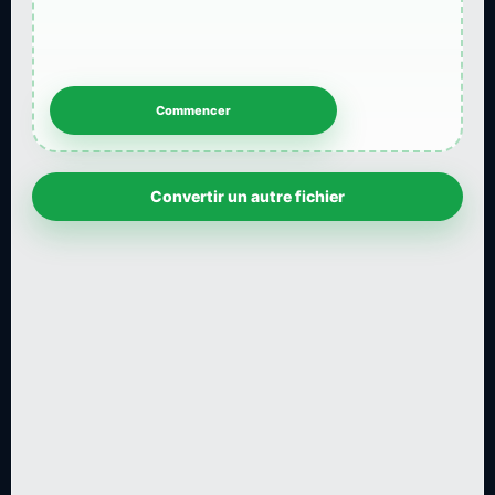
Convertir un autre fichier