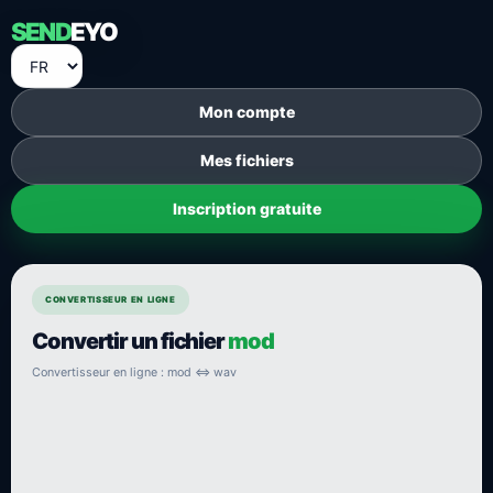
SEND
EYO
Mon compte
Mes fichiers
Inscription gratuite
CONVERTISSEUR EN LIGNE
Convertir un fichier
mod
Convertisseur en ligne : mod ⇔ wav