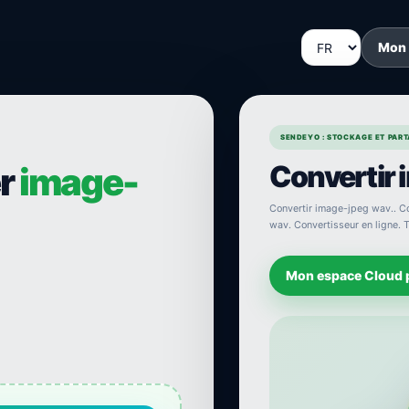
Mon
SENDEYO : STOCKAGE ET PARTA
Convertir 
er
image-
Convertir image-jpeg wav.. Con
wav. Convertisseur en ligne. T
Mon espace Cloud 