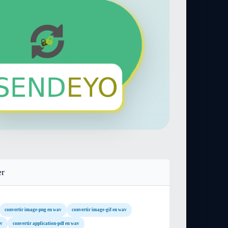
er
convertir image-png en wav
convertir image-gif en wav
av
convertir application-pdf en wav