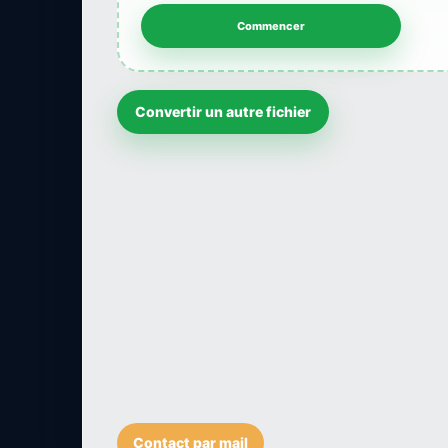
Convertir un autre fichier
Contact par mail