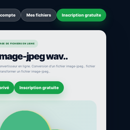
 compte
Mes fichiers
Inscription gratuite
GE DE FICHIERS EN LIGNE
image-jpeg wav..
vertisseur en ligne. Conversion d'un fichier image-jpeg.. fichier
ransformer un fichier image-jpeg..
privé
Inscription gratuite