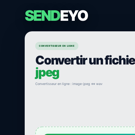
SEND
EYO
CONVERTISSEUR EN LIGNE
Convertir un fichi
jpeg
Convertisseur en ligne : image-jpeg ⇔ wav