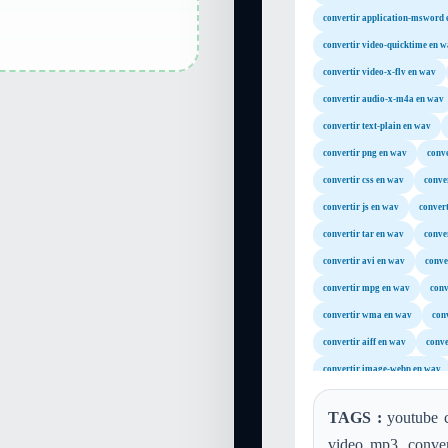
convertir application-msword
convertir video-quicktime en 
convertir video-x-flv en wav
convertir audio-x-m4a en wav
convertir text-plain en wav
convertir png en wav
conve
convertir css en wav
conve
convertir js en wav
convert
convertir tar en wav
conve
convertir avi en wav
conve
convertir mpg en wav
conv
convertir wma en wav
con
convertir aiff en wav
conve
convertir image-webp en wav
TAGS :
youtube c
video mp3, convert