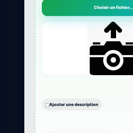
Choisir un fichier...
Ajouter une description