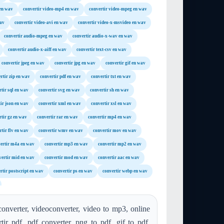
 en wav
convertir video-mp4 en wav
convertir video-mpeg en wav
wav
convertir video-avi en wav
convertir video-x-msvideo en wav
convertir audio-mpeg en wav
convertir audio-x-wav en wav
convertir audio-x-aiff en wav
convertir text-csv en wav
convertir jpeg en wav
convertir jpg en wav
convertir gif en wav
rtir zip en wav
convertir pdf en wav
convertir txt en wav
rtir sql en wav
convertir svg en wav
convertir sh en wav
ir json en wav
convertir xml en wav
convertir xsl en wav
rtir gz en wav
convertir rar en wav
convertir mp4 en wav
rtir flv en wav
convertir wmv en wav
convertir mov en wav
ertir m4a en wav
convertir mp3 en wav
convertir mp2 en wav
vertir mid en wav
convertir mod en wav
convertir aac en wav
rtir postscript en wav
convertir ps en wav
convertir webp en wav
onverter, videoconverter, video to mp3, online
ir pdf, pdf converter, png to pdf, gif to pdf,