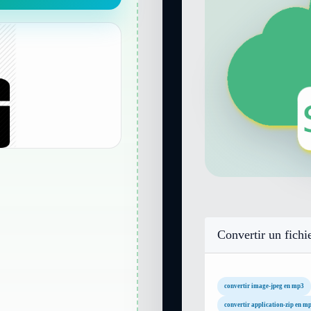
Convertir un fichi
convertir image-jpeg en mp3
convertir application-zip en m