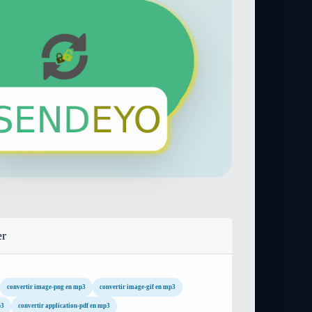
er
convertir image-png en mp3
convertir image-gif en mp3
p3
convertir application-pdf en mp3