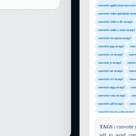
convertir application-msword
convertir video-quicktime en 
convertir video-x-flv en mp3
convertir audio-x-m4a en mp3
convertir text-plain en mp3
convertir png en mp3
conv
convertir css en mp3
conve
convertir js en mp3
conver
convertir tar en mp3
conve
convertir avi en mp3
conve
convertir mpg en mp3
con
convertir wma en mp3
con
convertir aiff en mp3
conve
convertir image-webp en mp3
TAGS :
convertir 
pdf to word conve