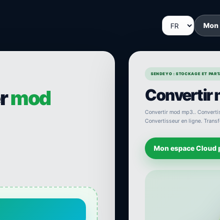
Mon
SENDEYO : STOCKAGE ET PARTA
Convertir
er
mod
Convertir mod mp3.. Convertiss
Convertisseur en ligne. Transf
Mon espace Cloud 