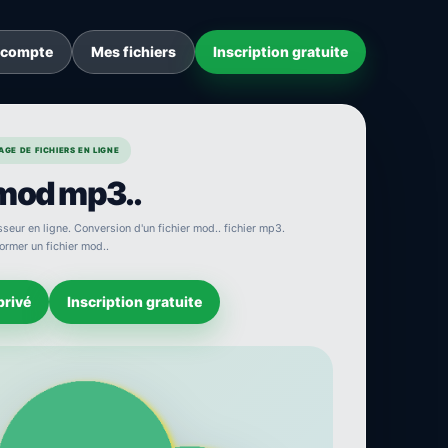
 compte
Mes fichiers
Inscription gratuite
GE DE FICHIERS EN LIGNE
 mod mp3..
eur en ligne. Conversion d'un fichier mod.. fichier mp3.
ormer un fichier mod..
privé
Inscription gratuite