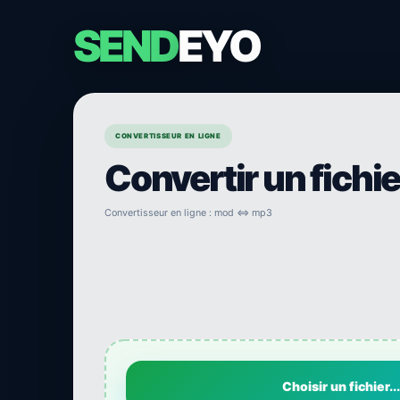
SEND
EYO
CONVERTISSEUR EN LIGNE
Convertir un fichi
Convertisseur en ligne : mod ⇔ mp3
Choisir un fichier...