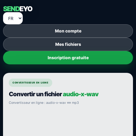
SEND
EYO
Mon compte
Mes fichiers
Inscription gratuite
CONVERTISSEUR EN LIGNE
Convertir un fichier
audio-x-wav
Convertisseur en ligne : audio-x-wav ⇔ mp3