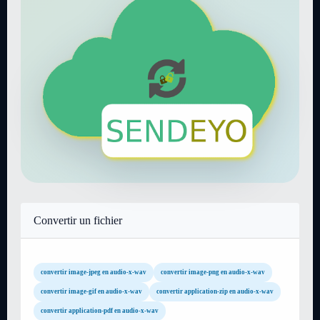
Convertir un fichier
convertir image-jpeg en audio-x-wav
convertir image-png en audio-x-wav
convertir image-gif en audio-x-wav
convertir application-zip en audio-x-wav
convertir application-pdf en audio-x-wav