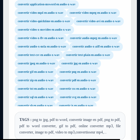
convertir application-msword en audio-x-wav
convertir video-mp4 en audio-x-wav
convertir video-mpeg en audio-x-wav
convertir video-quicktime en audio-x-wav
convertir video-avi en audio-x-wav
convertir video-x-msvideo en audio-x-wav
convertir video-x-flv en audio-x-wav
convertir audio-mpeg en audio-x-wav
convertir audio-x-m4a en audio-x-wav
convertir audio-x-aiff en audio-x-wav
convertir text-csv en audio-x-wav
convertir text-plain en audio-x-wav
convertir jpeg en audio-x-wav
convertir jpg en audio-x-wav
convertir gif en audio-x-wav
convertir png en audio-x-wav
convertir zip en audio-x-wav
convertir pdf en audio-x-wav
convertir txt en audio-x-wav
convertir css en audio-x-wav
convertir sql en audio-x-wav
convertir svg en audio-x-wav
convertir sh en audio-x-wav
convertir js en audio-x-wav
convertir json en audio-x-wav
convertir xml en audio-x-wav
TAGS :
png to jpg, pdf to word, convertir image en pdf, png to pdf,
convertir xsl en audio-x-wav
convertir tar en audio-x-wav
pdf to word converter, gif to pdf, online converter mp3, file
convertir gz en audio-x-wav
convertir rar en audio-x-wav
converter, image to pdf, video to mp3,convertisseur mp4,...
convertir mp4 en audio-x-wav
convertir avi en audio-x-wav