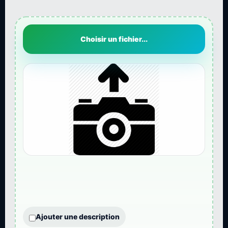
Choisir un fichier...
Ajouter une description