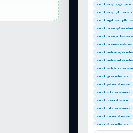
convertir image-jpeg en audio
convertir image-gif en audio-
convertir application-pdf en a
convertir video-mp4 en audio-
convertir video-quicktime en 
convertir video-x-msvideo en 
convertir audio-mpeg en audi
convertir audio-x-aiff en audi
convertir text-plain en audio-
convertir gif en audio-x-wav
convertir pdf en audio-x-wav
convertir sql en audio-x-wav
convertir js en audio-x-wav
convertir xsl en audio-x-wav
convertir rar en audio-x-wav
convertir flv en audio-x-wav
convertir mpg en audio-x-wav