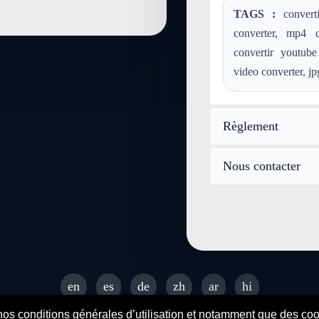
TAGS :
converti
convertir mp3 en audio-x-wav
converter, mp4 c
convertir mid en audio-x-wav
convertir youtube
convertir aiff en audio-x-wav
video converter, jpg
convertir webp en audio-x-wav
Règlement
Nous contacter
en
es
de
zh
ar
hi
© 2026 SENDEYO - All rights reserved
nos conditions générales d’utilisation et notamment que des cooki