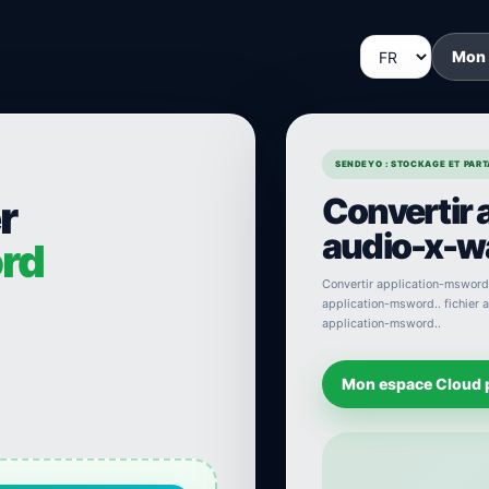
Mon
SENDEYO : STOCKAGE ET PARTA
Convertir
r
audio-x-wa
rd
Convertir application-msword 
application-msword.. fichier 
application-msword..
Mon espace Cloud 