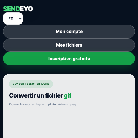
SEND
EYO
Mon compte
Mes fichiers
Inscription gratuite
CONVERTISSEUR EN LIGNE
Convertir un fichier
gif
Convertisseur en ligne : gif ⇔ video-mpeg