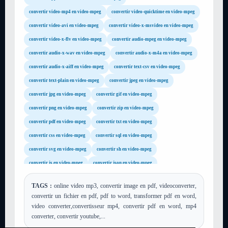
convertir video-mp4 en video-mpeg
convertir video-quicktime en video-mpeg
convertir video-avi en video-mpeg
convertir video-x-msvideo en video-mpeg
convertir video-x-flv en video-mpeg
convertir audio-mpeg en video-mpeg
convertir audio-x-wav en video-mpeg
convertir audio-x-m4a en video-mpeg
convertir audio-x-aiff en video-mpeg
convertir text-csv en video-mpeg
convertir text-plain en video-mpeg
convertir jpeg en video-mpeg
convertir jpg en video-mpeg
convertir gif en video-mpeg
convertir png en video-mpeg
convertir zip en video-mpeg
convertir pdf en video-mpeg
convertir txt en video-mpeg
convertir css en video-mpeg
convertir sql en video-mpeg
convertir svg en video-mpeg
convertir sh en video-mpeg
convertir js en video-mpeg
convertir json en video-mpeg
convertir xml en video-mpeg
convertir xsl en video-mpeg
TAGS :
online video mp3, convertir image en pdf, videoconverter,
convertir tar en video-mpeg
convertir gz en video-mpeg
convertir un fichier en pdf, pdf to word, transformer pdf en word,
convertir rar en video-mpeg
convertir mp4 en video-mpeg
video converter,convertisseur mp4, convertir pdf en word, mp4
converter, convertir youtube,...
convertir avi en video-mpeg
convertir flv en video-mpeg