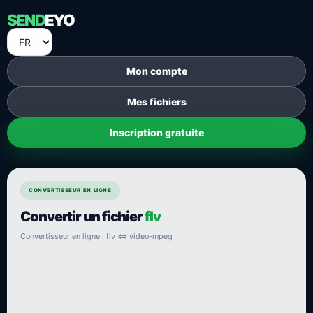
SEND
EYO
Mon compte
Mes fichiers
Inscription gratuite
CONVERTISSEUR EN LIGNE
Convertir un fichier
flv
Convertisseur en ligne : flv ⇔ video-mpeg