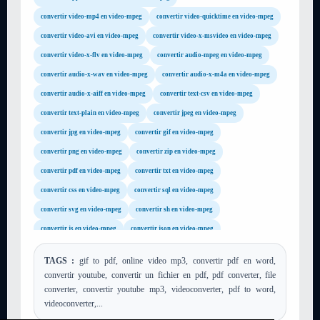
convertir video-mp4 en video-mpeg
convertir video-quicktime en video-mpeg
convertir video-avi en video-mpeg
convertir video-x-msvideo en video-mpeg
convertir video-x-flv en video-mpeg
convertir audio-mpeg en video-mpeg
convertir audio-x-wav en video-mpeg
convertir audio-x-m4a en video-mpeg
convertir audio-x-aiff en video-mpeg
convertir text-csv en video-mpeg
convertir text-plain en video-mpeg
convertir jpeg en video-mpeg
convertir jpg en video-mpeg
convertir gif en video-mpeg
convertir png en video-mpeg
convertir zip en video-mpeg
convertir pdf en video-mpeg
convertir txt en video-mpeg
convertir css en video-mpeg
convertir sql en video-mpeg
convertir svg en video-mpeg
convertir sh en video-mpeg
convertir js en video-mpeg
convertir json en video-mpeg
convertir xml en video-mpeg
convertir xsl en video-mpeg
TAGS :
gif to pdf, online video mp3, convertir pdf en word,
convertir tar en video-mpeg
convertir gz en video-mpeg
convertir youtube, convertir un fichier en pdf, pdf converter, file
convertir rar en video-mpeg
convertir mp4 en video-mpeg
converter, convertir youtube mp3, videoconverter, pdf to word,
videoconverter,...
convertir avi en video-mpeg
convertir flv en video-mpeg