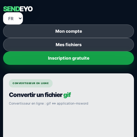
SEND
EYO
Mon compte
Mes fichiers
Inscription gratuite
CONVERTISSEUR EN LIGNE
Convertir un fichier
gif
Convertisseur en ligne : gif ⇔ application-msword